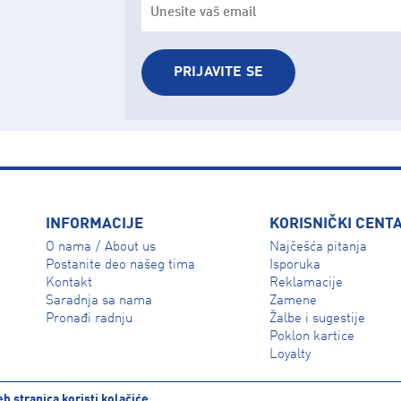
PRIJAVITE SE
INFORMACIJE
KORISNIČKI CENT
O nama
About us
Najčešća pitanja
/
Isporuka
Postanite deo našeg tima
Reklamacije
Kontakt
Zamene
Saradnja sa nama
Žalbe i sugestije
Pronađi radnju
Poklon kartice
Loyalty
b stranica koristi kolačiće