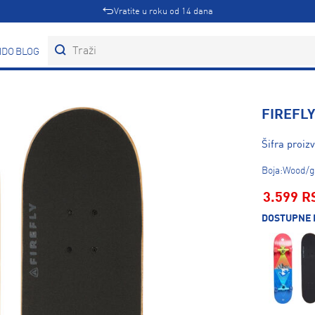
Vratite u roku od 14 dana
DOVI
BLOG
FIREFLY
Šifra proi
Boja:Wood/g
3.599 R
DOSTUPNE 