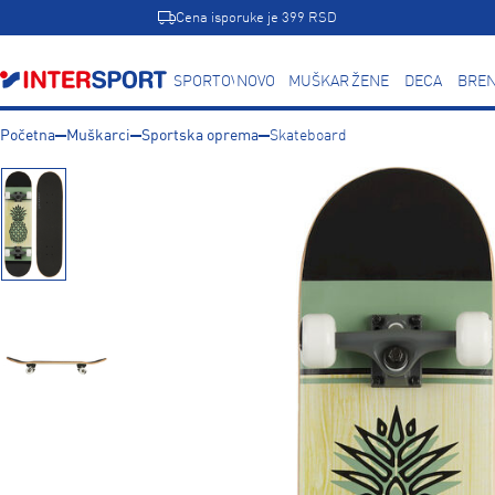
Cena isporuke je 399 RSD
SPORTOVI
NOVO
MUŠKARCI
ŽENE
DECA
BREN
Početna
Muškarci
Sportska oprema
Skateboard