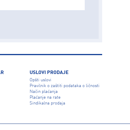
AR
USLOVI PRODAJE
Opšti uslovi
Pravilnik o zaštiti podataka o ličnosti
Način plaćanja
Plaćanje na rate
Sindikalna prodaja