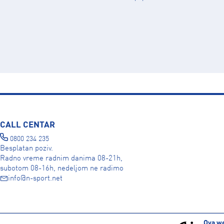
CALL CENTAR
0800 234 235
Besplatan poziv.
Radno vreme radnim danima 08-21h,
subotom 08-16h, nedeljom ne radimo
info@n-sport.net
DRUŠTVENE MREŽE
Ova we