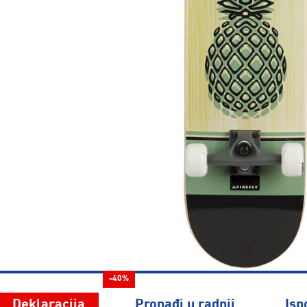
-40%
Deklaracija
Pronađi u radnji
Isp