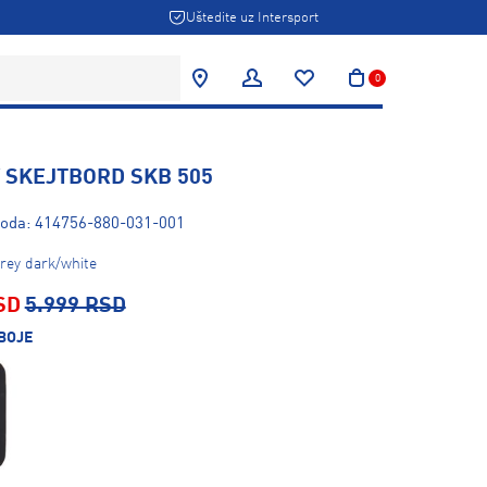
Uštedite uz Intersport
0
 SKEJTBORD SKB 505
zvoda: 414756-880-031-001
rey dark/white
SD
5.999 RSD
BOJE