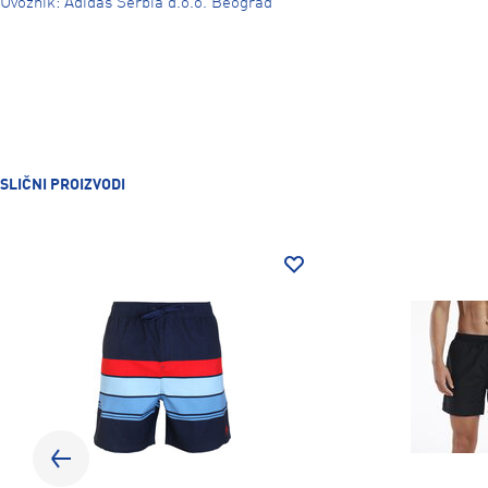
Uvoznik: Adidas Serbia d.o.o. Beograd
SLIČNI PROIZVODI