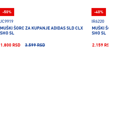
-50%
-40%
JC9919
IR6220
MUŠKI ŠORC ZA KUPANJE ADIDAS SLD CLX
MUŠKI ŠORC ZA KUPANJ
SHO SL
SHO SL
1.800 RSD
3.599 RSD
2.159 RSD
3.599 RSD