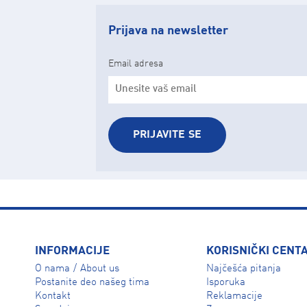
Prijava na newsletter
Email adresa
PRIJAVITE SE
INFORMACIJE
KORISNIČKI CENT
O nama
About us
Najčešća pitanja
/
Isporuka
Postanite deo našeg tima
Reklamacije
Kontakt