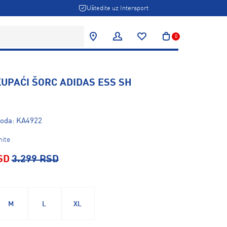
Uštedite uz Intersport
0
UPAĆI ŠORC ADIDAS ESS SH
voda: KA4922
hite
SD
3.299 RSD
M
L
XL