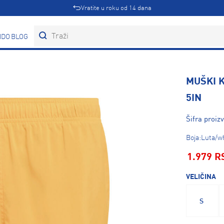
Vratite u roku od 14 dana
DOVI
BLOG
MUŠKI K
5IN
Šifra proiz
Boja:Luta/w
1.979 R
VELIČINA
S