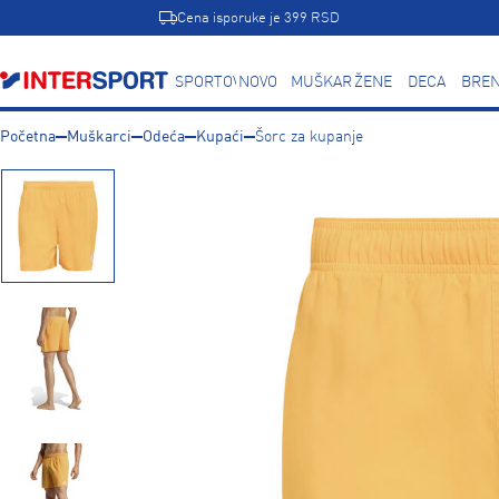
Cena isporuke je 399 RSD
SPORTOVI
NOVO
MUŠKARCI
ŽENE
DECA
BREN
Početna
Muškarci
Odeća
Kupaći
Šorc za kupanje