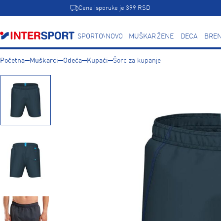
Cena isporuke je 399 RSD
SPORTOVI
NOVO
MUŠKARCI
ŽENE
DECA
BREN
Početna
Muškarci
Odeća
Kupaći
Šorc za kupanje