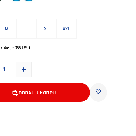
M
L
XL
XXL
ruke je 399 RSD
DODAJ U KORPU