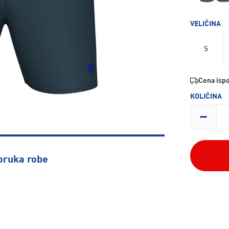
VELIČINA
S
Cena ispo
KOLIČINA
oruka robe