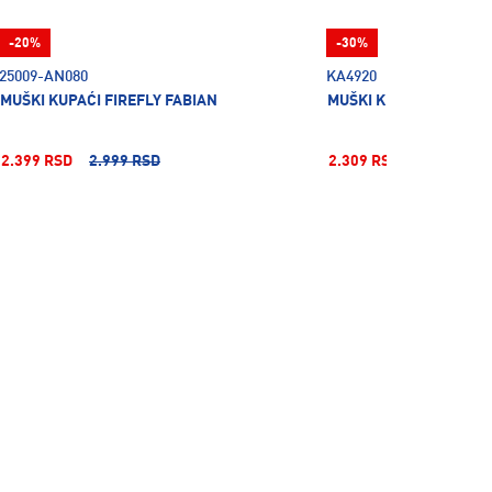
-20%
-30%
25009-AN080
KA4920
MUŠKI KUPAĆI FIREFLY FABIAN
MUŠKI KUPAĆI ŠORC AD
2.399 RSD
2.999 RSD
2.309 RSD
3.299 RSD