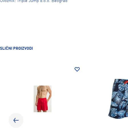
Uvoznik: Triple Jump d.o.o. Beograd
SLIČNI PROIZVODI