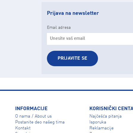
Prijava na newsletter
Email adresa
PRIJAVITE SE
INFORMACIJE
KORISNIČKI CENT
O nama
About us
Najčešća pitanja
/
Isporuka
Postanite deo našeg tima
Reklamacije
Kontakt