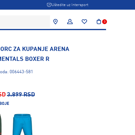
Uštedite uz Intersport
0
ŠORC ZA KUPANJE ARENA
ENTALS BOXER R
voda: 006443-581
SD
3.899 RSD
BOJE