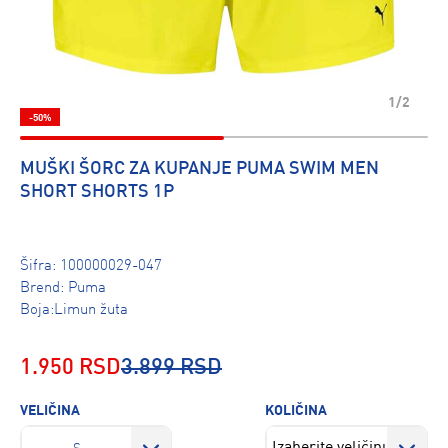
1/2
-50%
MUŠKI ŠORC ZA KUPANJE PUMA SWIM MEN
SHORT SHORTS 1P
Šifra:
100000029-047
Brend:
Puma
Boja:Limun žuta
1.950 RSD
3.899 RSD
VELIČINA
KOLIČINA