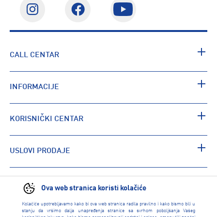
CALL CENTAR
INFORMACIJE
KORISNIČKI CENTAR
USLOVI PRODAJE
PRONAĐI RADNJU
Ova web stranica koristi kolačiće
Kolačiće upotrebljavamo kako bi ova web stranica radila pravilno i kako bismo bili u
stanju da vršimo dalja unapređenja stranice sa svrhom poboljšanja Vašeg