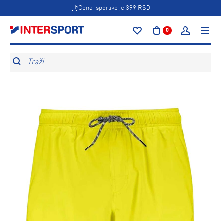
Cena isporuke je 399 RSD
0
Traži