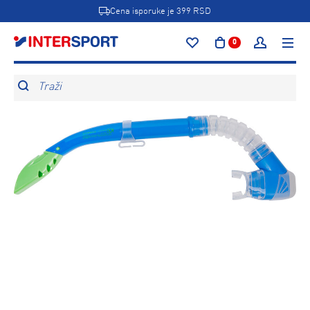
Cena isporuke je 399 RSD
0
Traži