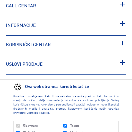
CALL CENTAR
INFORMACIJE
KORISNIČKI CENTAR
USLOVI PRODAJE
PRONAĐI RADNJU
Ova web stranica koristi kolačiće
Kolačiće upotrebljavamo kako bi ova web stranica radila pravilno i kako bismo bili u
stanju da vršimo dalja unapređenja stranice sa svrhom poboljšanja Vašeg
korisničkog iskustva, kako bismo personalizovali sadržaj i oglase, omogućili značaj
društvenih medija i analizirali promet. Nastavkom korišćenja naših stranica
prihvatate upotrebu kolačića.
Obavezni
Trajni