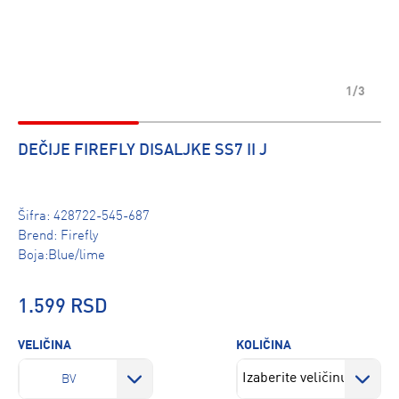
1/3
DEČIJE FIREFLY DISALJKE SS7 II J
Šifra:
428722-545-687
Brend:
Firefly
Boja:Blue/lime
1.599 RSD
VELIČINA
KOLIČINA
BV