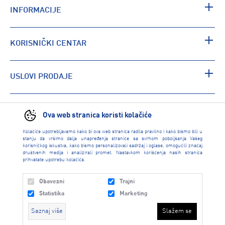
INFORMACIJE
KORISNIČKI CENTAR
USLOVI PRODAJE
PRONAĐI RADNJU
Ova web stranica koristi kolačiće
Kolačiće upotrebljavamo kako bi ova web stranica radila pravilno i kako bismo bili u
stanju da vršimo dalja unapređenja stranice sa svrhom poboljšanja Vašeg
korisničkog iskustva, kako bismo personalizovali sadržaj i oglase, omogućili značaj
društvenih medija i analizirali promet. Nastavkom korišćenja naših stranica
prihvatate upotrebu kolačića.
Obavezni
Trajni
Statistika
Marketing
Saznaj više
Slažem se
INTERSPORT 2026 created by
Enetel Solutions