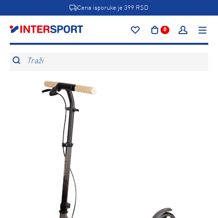
Cena isporuke je 399 RSD
0
Traži