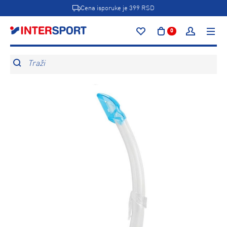
Cena isporuke je 399 RSD
0
Traži