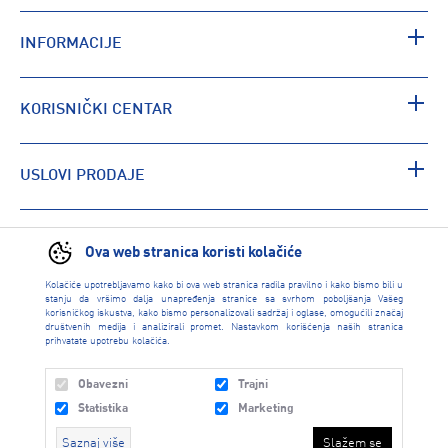
INFORMACIJE
KORISNIČKI CENTAR
USLOVI PRODAJE
PRONAĐI RADNJU
Ova web stranica koristi kolačiće
Kolačiće upotrebljavamo kako bi ova web stranica radila pravilno i kako bismo bili u
stanju da vršimo dalja unapređenja stranice sa svrhom poboljšanja Vašeg
korisničkog iskustva, kako bismo personalizovali sadržaj i oglase, omogućili značaj
društvenih medija i analizirali promet. Nastavkom korišćenja naših stranica
prihvatate upotrebu kolačića.
Obavezni
Trajni
Statistika
Marketing
Saznaj više
Slažem se