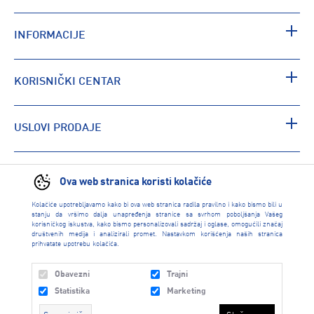
INFORMACIJE
KORISNIČKI CENTAR
USLOVI PRODAJE
PRONAĐI RADNJU
Ova web stranica koristi kolačiće
Kolačiće upotrebljavamo kako bi ova web stranica radila pravilno i kako bismo bili u
stanju da vršimo dalja unapređenja stranice sa svrhom poboljšanja Vašeg
korisničkog iskustva, kako bismo personalizovali sadržaj i oglase, omogućili značaj
društvenih medija i analizirali promet. Nastavkom korišćenja naših stranica
prihvatate upotrebu kolačića.
Obavezni
Trajni
Statistika
Marketing