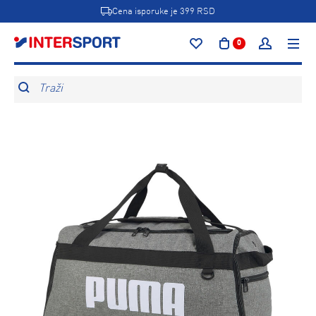
Cena isporuke je 399 RSD
0
Traži