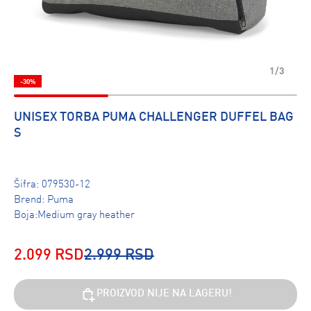
1/3
-30%
UNISEX TORBA PUMA CHALLENGER DUFFEL BAG
S
Šifra:
079530-12
Brend:
Puma
Boja:Medium gray heather
2.099 RSD
2.999 RSD
PROIZVOD NIJE NA LAGERU!