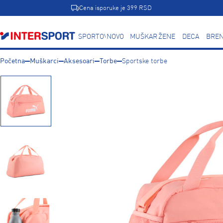
Cena isporuke je 399 RSD
SPORTOVI
NOVO
MUŠKARCI
ŽENE
DECA
BREN
Početna
Muškarci
Aksesoari
Torbe
Sportske torbe