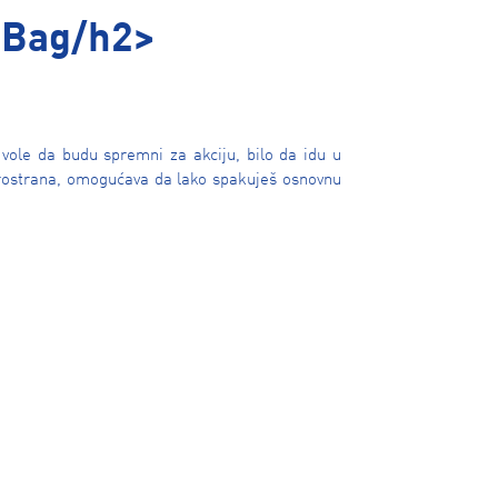
 Bag/h2>
ole da budu spremni za akciju, bilo da idu u
 prostrana, omogućava da lako spakuješ osnovnu