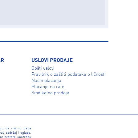
AR
USLOVI PRODAJE
Opšti uslovi
Pravilnik o zaštiti podataka o ličnosti
Način plaćanja
Plaćanje na rate
Sindikalna prodaja
nju da vršimo dalja
li sadržaj i oglase,
 prihvatate upotrebu