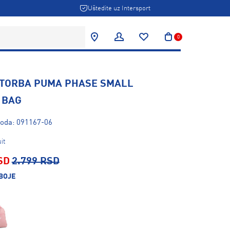
Uštedite uz Intersport
0
 TORBA PUMA PHASE SMALL
 BAG
voda: 091167-06
it
SD
2.799 RSD
BOJE