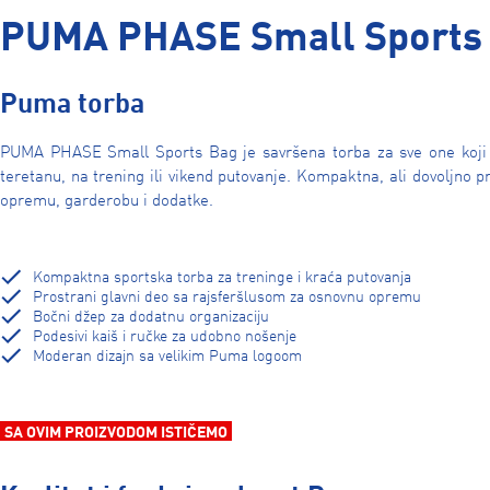
PUMA PHASE Small Sports
Puma torba
PUMA PHASE Small Sports Bag je savršena torba za sve one koji v
teretanu, na trening ili vikend putovanje. Kompaktna, ali dovoljno
opremu, garderobu i dodatke.
Kompaktna sportska torba za treninge i kraća putovanja
Prostrani glavni deo sa rajsferšlusom za osnovnu opremu
Bočni džep za dodatnu organizaciju
Podesivi kaiš i ručke za udobno nošenje
Moderan dizajn sa velikim Puma logoom
SA OVIM PROIZVODOM ISTIČEMO