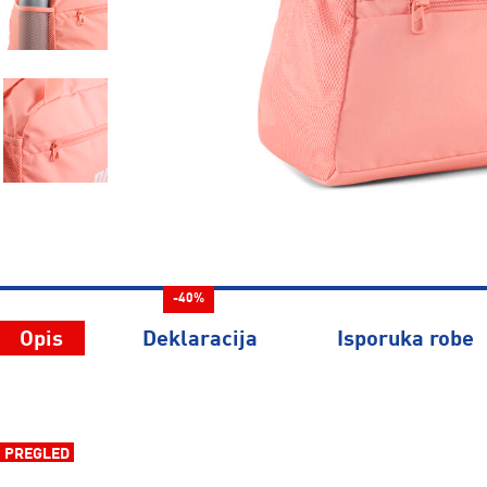
-40%
Opis
Deklaracija
Isporuka robe
PREGLED