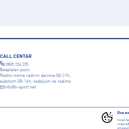
CALL CENTAR
0800 234 235
Besplatan poziv.
Radno vreme radnim danima 08-21h,
subotom 08-16h, nedeljom ne radimo
info@n-sport.net
DRUŠTVENE MREŽE
Ova we
Kolačić
unapređ
omogući