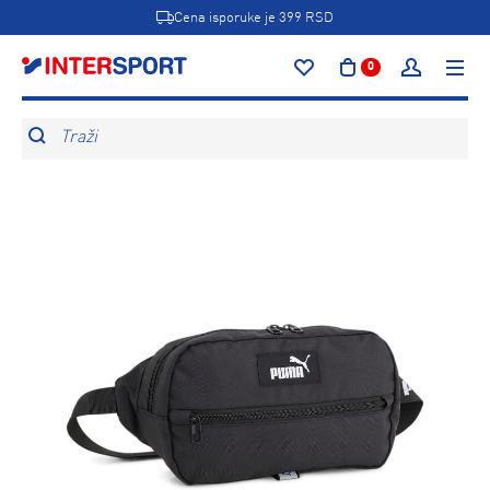
Cena isporuke je 399 RSD
0
Traži