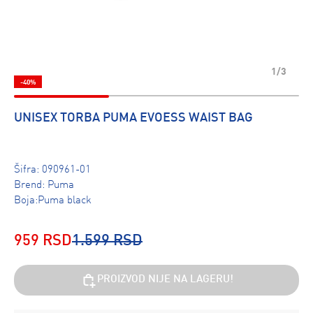
1/3
-40%
UNISEX TORBA PUMA EVOESS WAIST BAG
Šifra:
090961-01
Brend:
Puma
Boja:Puma black
959 RSD
1.599 RSD
PROIZVOD NIJE NA LAGERU!