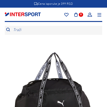
Cena isporuke je 399 RSD
0
Traži