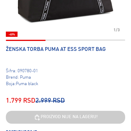
1/3
-40%
ŽENSKA TORBA PUMA AT ESS SPORT BAG
Šifra:
090780-01
Brend:
Puma
Boja:Puma black
1.799 RSD
2.999 RSD
PROIZVOD NIJE NA LAGERU!