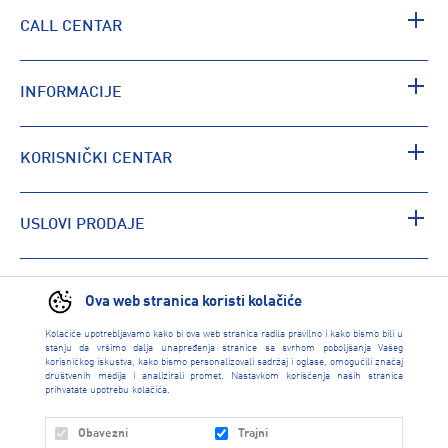
CALL CENTAR
INFORMACIJE
KORISNIČKI CENTAR
USLOVI PRODAJE
PRONAĐI RADNJU
Ova web stranica koristi kolačiće
Kolačiće upotrebljavamo kako bi ova web stranica radila pravilno i kako bismo bili u
stanju da vršimo dalja unapređenja stranice sa svrhom poboljšanja Vašeg
korisničkog iskustva, kako bismo personalizovali sadržaj i oglase, omogućili značaj
društvenih medija i analizirali promet. Nastavkom korišćenja naših stranica
prihvatate upotrebu kolačića.
Obavezni
Trajni