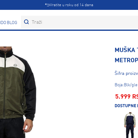
Vratite u roku od 14 dana
DOVI
BLOG
MUŠKA 
METROP
Šifra proiz
Boja:Blk/gle
5.999 R
DOSTUPNE 