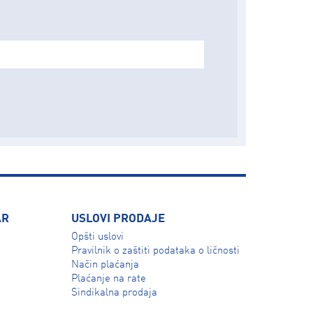
AR
USLOVI PRODAJE
Opšti uslovi
Pravilnik o zaštiti podataka o ličnosti
Način plaćanja
Plaćanje na rate
Sindikalna prodaja