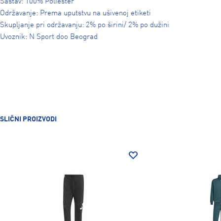
Sastav: 100% Poliester
Održavanje: Prema uputstvu na ušivenoj etiketi
Skupljanje pri održavanju: 2% po širini/ 2% po dužini
Uvoznik: N Sport doo Beograd
SLIČNI PROIZVODI