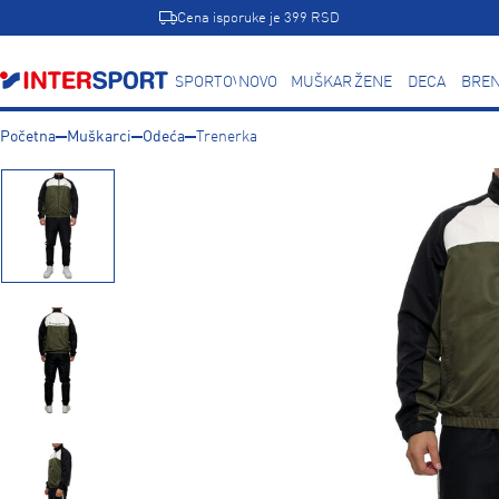
Cena isporuke je 399 RSD
SPORTOVI
NOVO
MUŠKARCI
ŽENE
DECA
BREN
Početna
Muškarci
Odeća
Trenerka