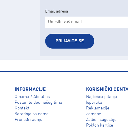
Email adresa
PRIJAVITE SE
INFORMACIJE
KORISNIČKI CENT
O nama
About us
Najčešća pitanja
/
Isporuka
Postanite deo našeg tima
Reklamacije
Kontakt
Zamene
Saradnja sa nama
Žalbe i sugestije
Pronađi radnju
Poklon kartice