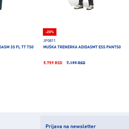
-20%
JP0811
ASM 3S FL TT TS0
MUŠKA TRENERKA ADIDASMT ESS PANTS0
5.759 RSD
7.199 RSD
Prijava na newsletter