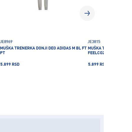
JE8969
JE3815
MUŠKA TRENERKA DONJI DEO ADIDAS M BL FT
MUŠKA TRENERKA DONJ
PT
FEELCOZY
5.899 RSD
5.899 RSD