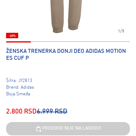
1/5
-60%
ŽENSKA TRENERKA DONJI DEO ADIDAS MOTION
ES CUF P
Šifra:
JY2813
Brend:
Adidas
Boja:Smeđa
2.800 RSD
6.999 RSD
PROIZVOD NIJE NA LAGERU!