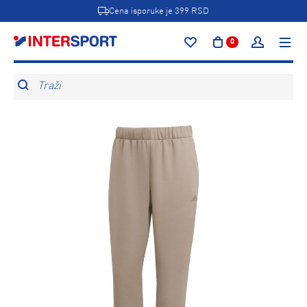
Cena isporuke je 399 RSD
0
Traži