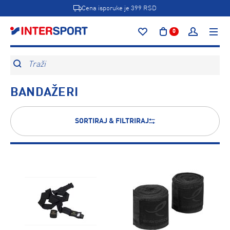
Cena isporuke je 399 RSD
0
Traži
BANDAŽERI
SORTIRAJ & FILTRIRAJ