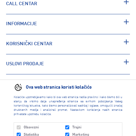
CALL CENTAR
INFORMACIJE
KORISNIČKI CENTAR
USLOVI PRODAJE
PRONAĐI RADNJU
Ova web stranica koristi kolačiće
Kolačiće upotrebljavamo kako bi ova web stranica radila pravilno i kako bismo bili u
stanju da vršimo dalja unapređenja stranice sa svrhom poboljšanja Vašeg
korisničkog iskustva, kako bismo personalizovali sadržaj i oglase, omogućili značaj
društvenih medija i analizirali promet. Nastavkom korišćenja naših stranica
prihvatate upotrebu kolačića.
Obavezni
Trajni
Statistika
Marketing