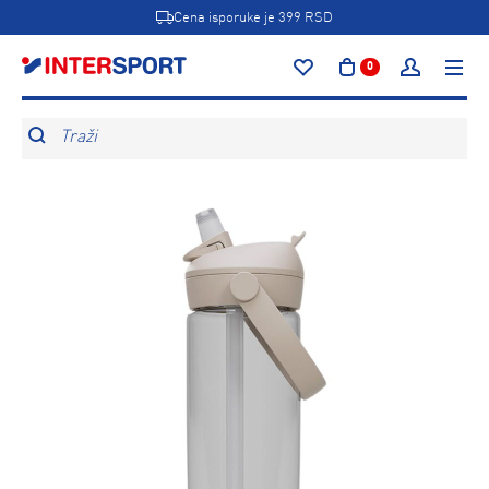
Cena isporuke je 399 RSD
0
Traži