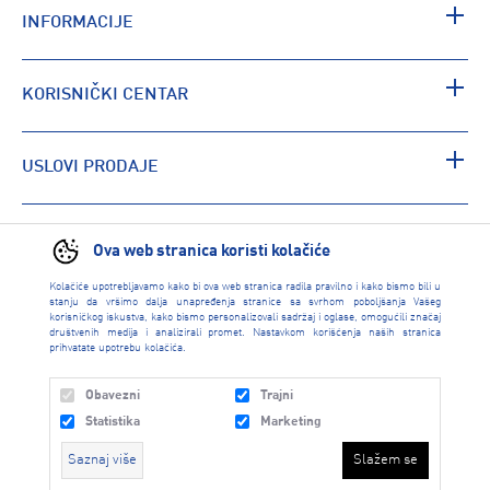
INFORMACIJE
KORISNIČKI CENTAR
USLOVI PRODAJE
PRONAĐI RADNJU
Ova web stranica koristi kolačiće
Kolačiće upotrebljavamo kako bi ova web stranica radila pravilno i kako bismo bili u
stanju da vršimo dalja unapređenja stranice sa svrhom poboljšanja Vašeg
korisničkog iskustva, kako bismo personalizovali sadržaj i oglase, omogućili značaj
društvenih medija i analizirali promet. Nastavkom korišćenja naših stranica
prihvatate upotrebu kolačića.
Obavezni
Trajni
Statistika
Marketing
Saznaj više
Slažem se
INTERSPORT 2026 created by
Enetel Solutions