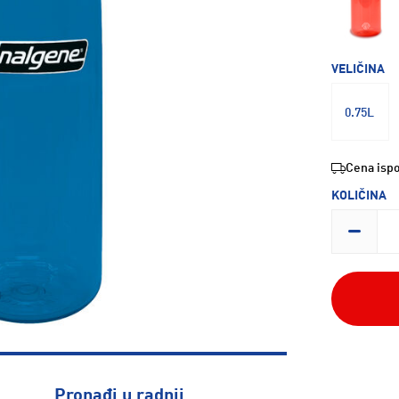
VELIČINA
0.75L
Cena ispo
KOLIČINA
Pronađi u radnji