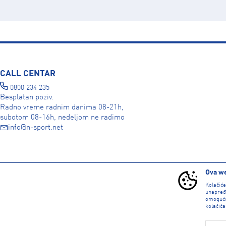
CALL CENTAR
0800 234 235
Besplatan poziv.
Radno vreme radnim danima 08-21h,
subotom 08-16h, nedeljom ne radimo
info@n-sport.net
DRUŠTVENE MREŽE
Ova we
Kolačić
unapređ
omogući
kolačića