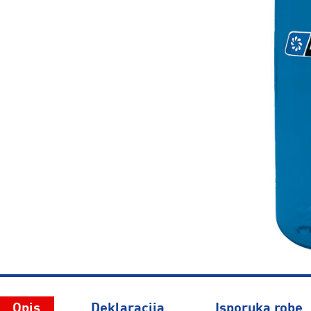
Opis
Deklaracija
Isporuka robe