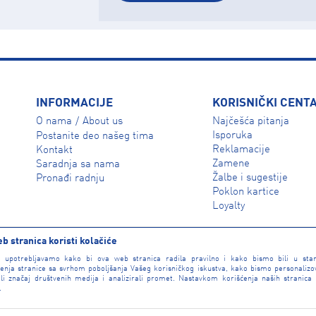
INFORMACIJE
KORISNIČKI CENT
O nama
About us
Najčešća pitanja
/
Isporuka
Postanite deo našeg tima
Reklamacije
Kontakt
Zamene
Saradnja sa nama
Žalbe i sugestije
Pronađi radnju
Poklon kartice
Loyalty
b stranica koristi kolačiće
e upotrebljavamo kako bi ova web stranica radila pravilno i kako bismo bili u sta
enja stranice sa svrhom poboljšanja Vašeg korisničkog iskustva, kako bismo personalizova
li značaj društvenih medija i analizirali promet. Nastavkom korišćenja naših stranica
.