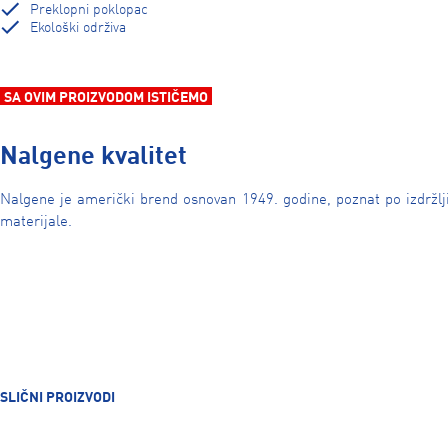
Preklopni poklopac
Ekološki održiva
SA OVIM PROIZVODOM ISTIČEMO
Nalgene kvalitet
Nalgene je američki brend osnovan 1949. godine, poznat po izdržl
materijale.
SLIČNI PROIZVODI