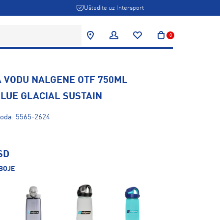
Uštedite uz Intersport
0
A VODU NALGENE OTF 750ML
BLUE GLACIAL SUSTAIN
voda: 5565-2624
SD
BOJE