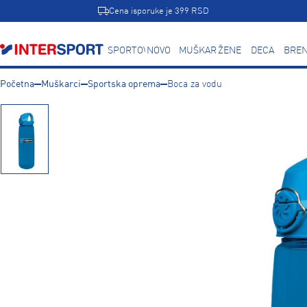
Cena isporuke je 399 RSD
SPORTOVI
NOVO
MUŠKARCI
ŽENE
DECA
BREN
Početna
Muškarci
Sportska oprema
Boca za vodu