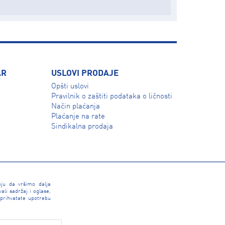
AR
USLOVI PRODAJE
Opšti uslovi
Pravilnik o zaštiti podataka o ličnosti
Način plaćanja
Plaćanje na rate
Sindikalna prodaja
nju da vršimo dalja
li sadržaj i oglase,
 prihvatate upotrebu