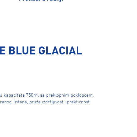
E BLUE GLACIAL
du kapaciteta 750ml sa preklopnim poklopcem.
anog Tritana, pruža izdržljivost i praktičnost.