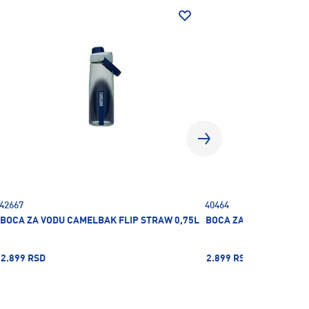
42667
40464
BOCA ZA VODU CAMELBAK FLIP STRAW 0,75L
BOCA ZA VODU CAMELB
2.899 RSD
2.899 RSD