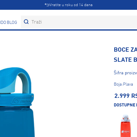
Vratite u roku od 14 dana
DOVI
BLOG
BOCE Z
SLATE 
Šifra proiz
Boja:Plava
2.999 R
DOSTUPNE 