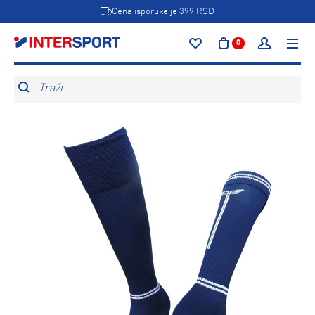
Cena isporuke je 399 RSD
0
Traži