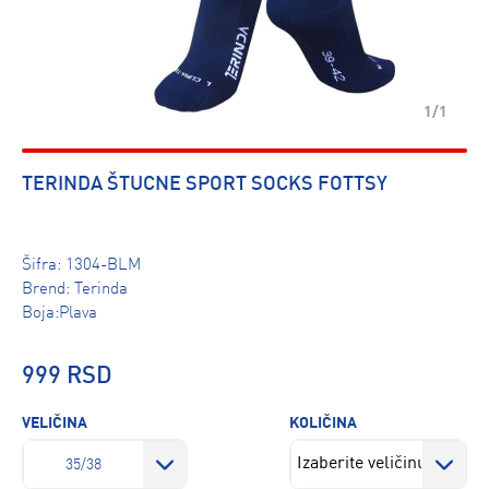
1/1
TERINDA ŠTUCNE SPORT SOCKS FOTTSY
Šifra:
1304-BLM
Brend:
Terinda
Boja:Plava
999 RSD
VELIČINA
KOLIČINA
35/38