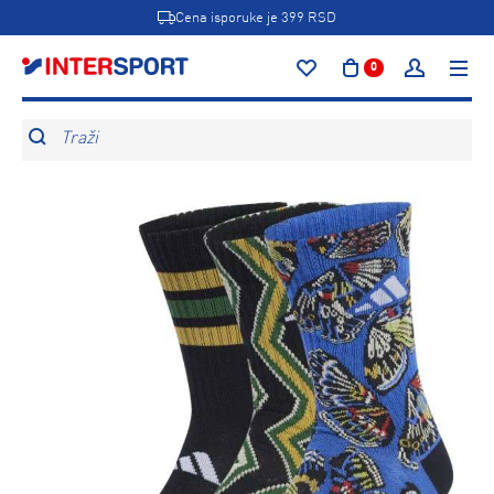
Cena isporuke je 399 RSD
0
Traži