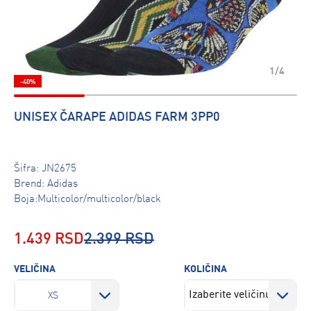
1/4
-40%
UNISEX ČARAPE ADIDAS FARM 3PP0
Šifra:
JN2675
Brend:
Adidas
Boja:Multicolor/multicolor/black
1.439 RSD
2.399 RSD
VELIČINA
KOLIČINA
XS