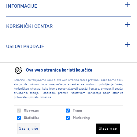
INFORMACIJE
KORISNIČKI CENTAR
USLOVI PRODAJE
PRONAĐI RADNJU
Ova web stranica koristi kolačiće
Kolačiće upotrebljavamo kako bi ova web stranica radila pravilno i kako bismo bili u
stanju da vršimo dalja unapređenja stranice sa svrhom poboljšanja Vašeg
korisničkog iskustva, kako bismo personalizovali sadržaj i oglase, omogućili značaj
društvenih medija i analizirali promet. Nastavkom korišćenja naših stranica
prihvatate upotrebu kolačića.
Obavezni
Trajni
Statistika
Marketing
Saznaj više
Slažem se
INTERSPORT 2026 created by
Enetel Solutions