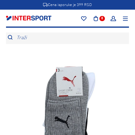
Cena isporuke je 399 RSD
0
Traži