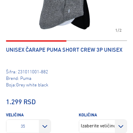
1/2
UNISEX ČARAPE PUMA SHORT CREW 3P UNISEX
Šifra:
231011001-882
Brend:
Puma
Boja:Grey white black
1.299 RSD
VELIČINA
KOLIČINA
35