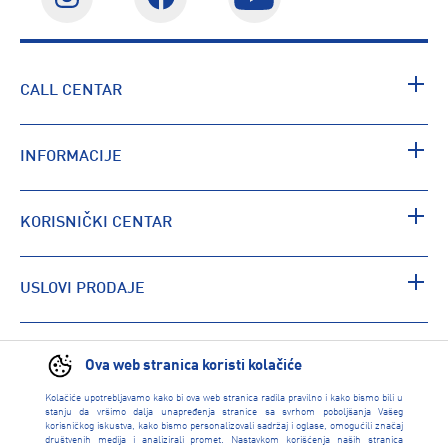
CALL CENTAR
INFORMACIJE
KORISNIČKI CENTAR
USLOVI PRODAJE
PRONAĐI RADNJU
Ova web stranica koristi kolačiće
Kolačiće upotrebljavamo kako bi ova web stranica radila pravilno i kako bismo bili u
stanju da vršimo dalja unapređenja stranice sa svrhom poboljšanja Vašeg
korisničkog iskustva, kako bismo personalizovali sadržaj i oglase, omogućili značaj
društvenih medija i analizirali promet. Nastavkom korišćenja naših stranica