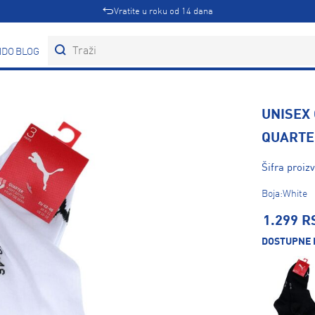
Vratite u roku od 14 dana
DOVI
BLOG
UNISEX
QUARTE
Šifra proi
Boja:White
1.299 R
DOSTUPNE 