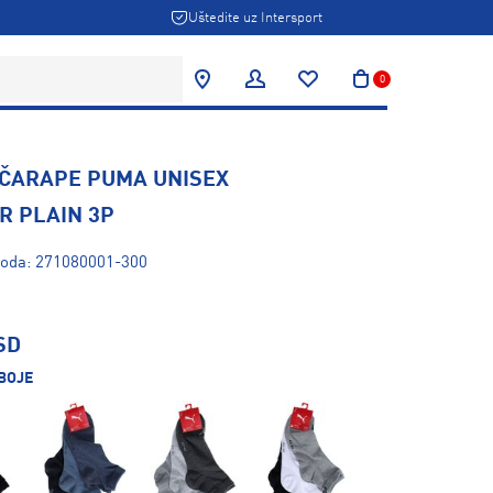
Uštedite uz Intersport
0
 ČARAPE PUMA UNISEX
R PLAIN 3P
zvoda: 271080001-300
SD
BOJE