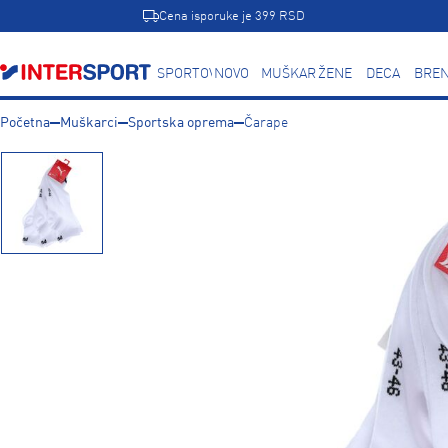
Cena isporuke je 399 RSD
SPORTOVI
NOVO
MUŠKARCI
ŽENE
DECA
BREN
Početna
Muškarci
Sportska oprema
Čarape