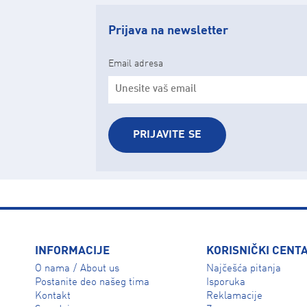
Prijava na newsletter
Email adresa
PRIJAVITE SE
INFORMACIJE
KORISNIČKI CENT
O nama
About us
Najčešća pitanja
/
Isporuka
Postanite deo našeg tima
Reklamacije
Kontakt