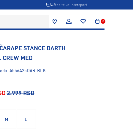
Uštedite uz Intersport
0
 ČARAPE STANCE DARTH
L CREW MED
zvoda: A556A25DAR-BLK
SD
2.999 RSD
M
L