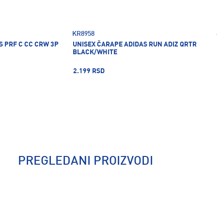
KR8958
S PRF C CC CRW 3P
UNISEX ČARAPE ADIDAS RUN ADIZ QRTR
BLACK/WHITE
2.199 RSD
PREGLEDANI PROIZVODI