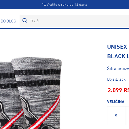
Vratite u roku od 14 dana
DOVI
BLOG
UNISEX
BLACK 
Šifra proi
Boja:Black
2.099 R
VELIČINA
S