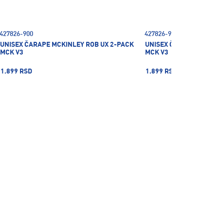
427826-900
427826-902
UNISEX ČARAPE MCKINLEY ROB UX 2-PACK
UNISEX ČARAPE MCKIN
MCK V3
MCK V3
1.899 RSD
1.899 RSD