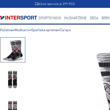
Cena isporuke je 399 RSD
SPORTOVI
NOVO
MUŠKARCI
ŽENE
DECA
BREN
Početna
Muškarci
Sportska oprema
Čarape