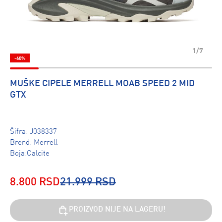
1/7
-60%
MUŠKE CIPELE MERRELL MOAB SPEED 2 MID
GTX
Šifra:
J038337
Brend:
Merrell
Boja:Calcite
8.800 RSD
21.999 RSD
PROIZVOD NIJE NA LAGERU!