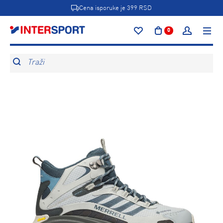
Cena isporuke je 399 RSD
0
Traži