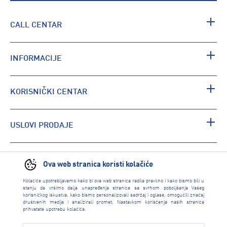
CALL CENTAR
INFORMACIJE
KORISNIČKI CENTAR
USLOVI PRODAJE
PRONAĐI RADNJU
Ova web stranica koristi kolačiće
Kolačiće upotrebljavamo kako bi ova web stranica radila pravilno i kako bismo bili u
stanju da vršimo dalja unapređenja stranice sa svrhom poboljšanja Vašeg
korisničkog iskustva, kako bismo personalizovali sadržaj i oglase, omogućili značaj
društvenih medija i analizirali promet. Nastavkom korišćenja naših stranica
prihvatate upotrebu kolačića.