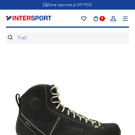
Cena isporuke je 399 RSD
0
Traži