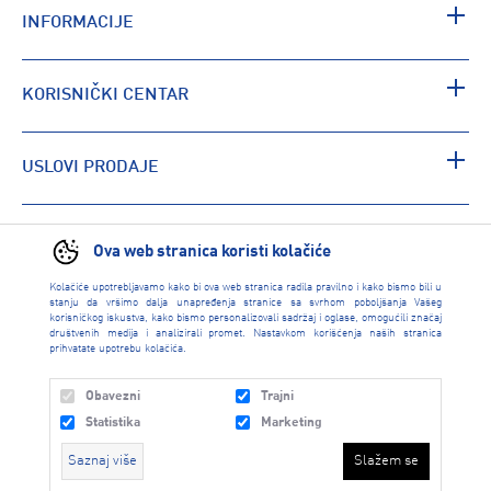
INFORMACIJE
KORISNIČKI CENTAR
USLOVI PRODAJE
PRONAĐI RADNJU
Ova web stranica koristi kolačiće
Kolačiće upotrebljavamo kako bi ova web stranica radila pravilno i kako bismo bili u
stanju da vršimo dalja unapređenja stranice sa svrhom poboljšanja Vašeg
korisničkog iskustva, kako bismo personalizovali sadržaj i oglase, omogućili značaj
društvenih medija i analizirali promet. Nastavkom korišćenja naših stranica
prihvatate upotrebu kolačića.
Obavezni
Trajni
Statistika
Marketing
Saznaj više
Slažem se
INTERSPORT 2026 created by
Enetel Solutions