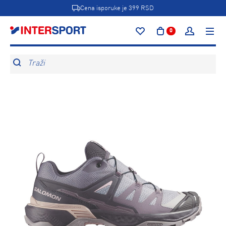
Cena isporuke je 399 RSD
0
Traži