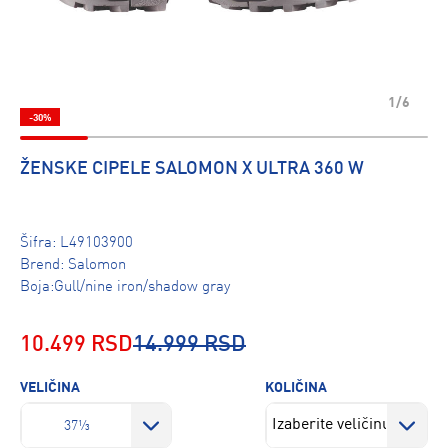
1/6
-30%
ŽENSKE CIPELE SALOMON X ULTRA 360 W
Šifra:
L49103900
Brend:
Salomon
Boja:Gull/nine iron/shadow gray
10.499 RSD
14.999 RSD
VELIČINA
KOLIČINA
37⅓