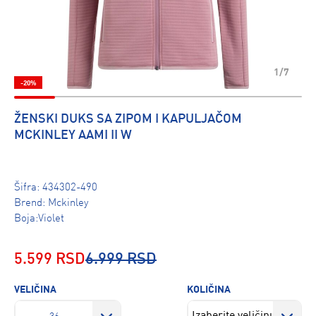
1/7
-20%
ŽENSKI DUKS SA ZIPOM I KAPULJAČOM
MCKINLEY AAMI II W
Šifra:
434302-490
Brend:
Mckinley
Boja:Violet
5.599 RSD
6.999 RSD
VELIČINA
KOLIČINA