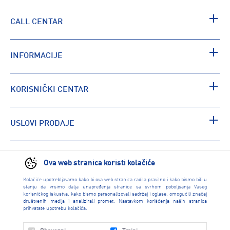
CALL CENTAR
INFORMACIJE
KORISNIČKI CENTAR
USLOVI PRODAJE
PRONAĐI RADNJU
Ova web stranica koristi kolačiće
Kolačiće upotrebljavamo kako bi ova web stranica radila pravilno i kako bismo bili u
stanju da vršimo dalja unapređenja stranice sa svrhom poboljšanja Vašeg
korisničkog iskustva, kako bismo personalizovali sadržaj i oglase, omogućili značaj
društvenih medija i analizirali promet. Nastavkom korišćenja naših stranica
prihvatate upotrebu kolačića.