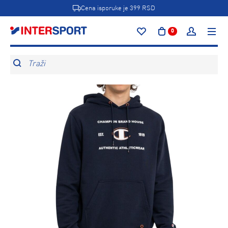
Cena isporuke je 399 RSD
0
Traži