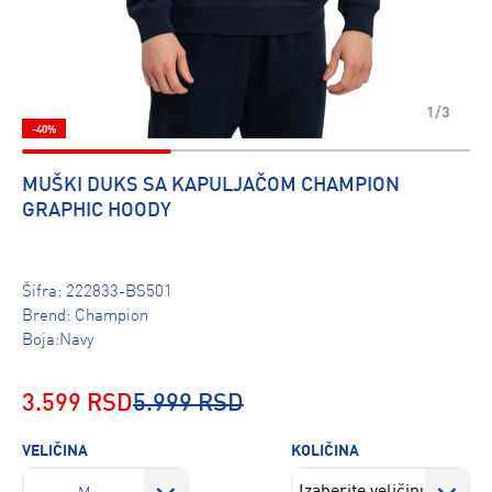
1/3
-40%
MUŠKI DUKS SA KAPULJAČOM CHAMPION
GRAPHIC HOODY
Šifra:
222833-BS501
Brend:
Champion
Boja:Navy
3.599 RSD
5.999 RSD
VELIČINA
KOLIČINA