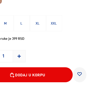
M
L
XL
XXL
ruke je 399 RSD
DODAJ U KORPU