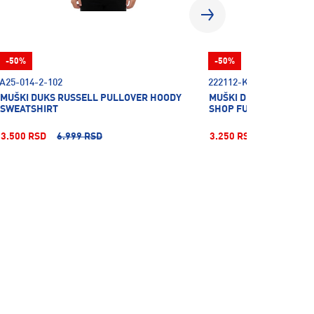
-50%
-50%
A25-014-2-102
222112-KK001
MUŠKI DUKS RUSSELL PULLOVER HOODY
MUŠKI DUKS SA ZIPOM
SWEATSHIRT
SHOP FULL ZIP
3.500 RSD
6.999 RSD
3.250 RSD
6.499 RSD