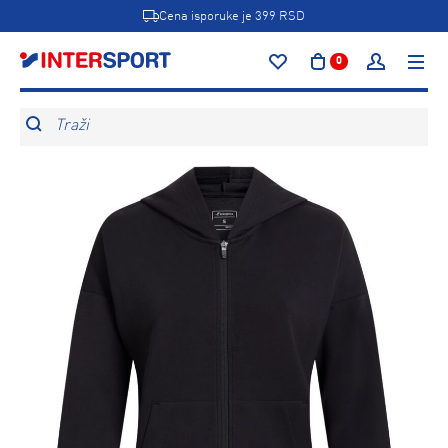
Cena isporuke je 399 RSD
0
Traži