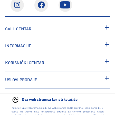
CALL CENTAR
INFORMACIJE
KORISNIČKI CENTAR
USLOVI PRODAJE
PRONAĐI RADNJU
Ova web stranica koristi kolačiće
Kolačiće upotrebljavamo kako bi ova web stranica radila pravilno i kako bismo bili u
stanju da vršimo dalja unapređenja stranice sa svrhom poboljšanja Vašeg