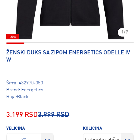
1/7
-20%
ŽENSKI DUKS SA ZIPOM ENERGETICS ODELLE IV
W
Šifra:
432970-050
Brend:
Energetics
Boja:Black
3.199 RSD
3.999 RSD
VELIČINA
KOLIČINA