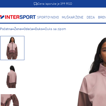
Cena isporuke je 399 RSD
SPORTOVI
NOVO
MUŠKARCI
ŽENE
DECA
BREN
Početna
Žene
Odeća
Duks
Duks sa zipom