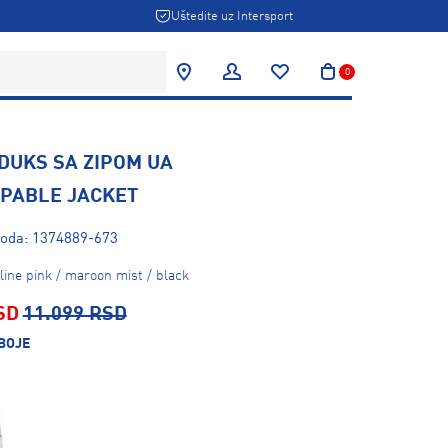
Uštedite uz Intersport
0
DUKS SA ZIPOM UA
PABLE JACKET
voda: 1374889-673
ine pink / maroon mist / black
SD
11.099 RSD
BOJE