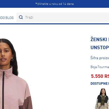
Vratite u roku od 14 dana
DOVI
BLOG
ŽENSKI 
UNSTOP
Šifra proiz
Boja:Tourmal
5.550 R
DOSTUPNE 