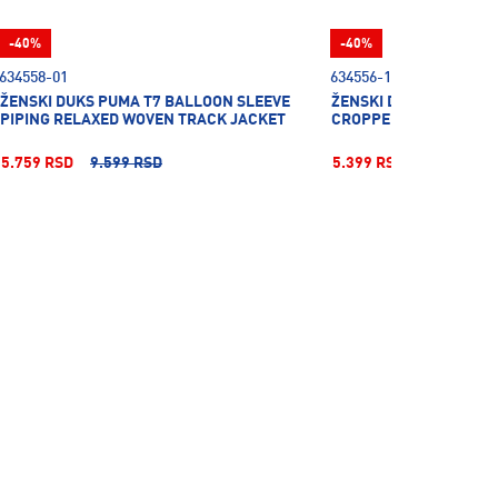
-40%
-40%
634558-01
634556-11
ŽENSKI DUKS PUMA T7 BALLOON SLEEVE
ŽENSKI DUKS PUMA T7
PIPING RELAXED WOVEN TRACK JACKET
CROPPED TRACK JACK
5.759 RSD
9.599 RSD
5.399 RSD
8.999 RSD