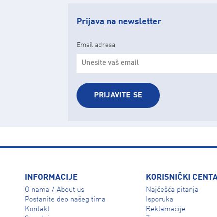
Prijava na newsletter
Email adresa
PRIJAVITE SE
INFORMACIJE
KORISNIČKI CENT
O nama
About us
Najčešća pitanja
/
Isporuka
Postanite deo našeg tima
Reklamacije
Kontakt