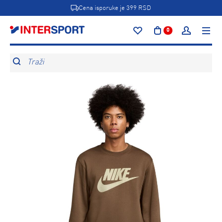
Cena isporuke je 399 RSD
0
Traži