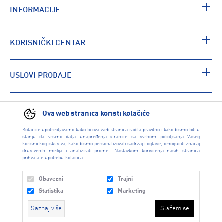
INFORMACIJE
KORISNIČKI CENTAR
USLOVI PRODAJE
PRONAĐI RADNJU
Ova web stranica koristi kolačiće
Kolačiće upotrebljavamo kako bi ova web stranica radila pravilno i kako bismo bili u
stanju da vršimo dalja unapređenja stranice sa svrhom poboljšanja Vašeg
korisničkog iskustva, kako bismo personalizovali sadržaj i oglase, omogućili značaj
društvenih medija i analizirali promet. Nastavkom korišćenja naših stranica
prihvatate upotrebu kolačića.
Obavezni
Trajni
Statistika
Marketing
Saznaj više
Slažem se
INTERSPORT 2026 created by
Enetel Solutions