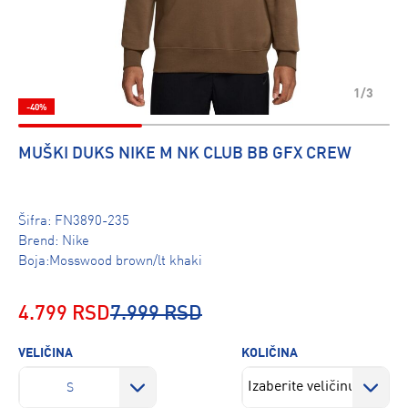
1/3
-40%
MUŠKI DUKS NIKE M NK CLUB BB GFX CREW
Šifra:
FN3890-235
Brend:
Nike
Boja:Mosswood brown/lt khaki
4.799 RSD
7.999 RSD
VELIČINA
KOLIČINA
S