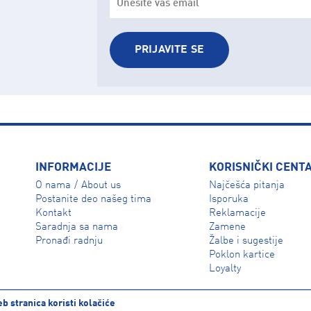
PRIJAVITE SE
INFORMACIJE
KORISNIČKI CENT
O nama
About us
Najčešća pitanja
/
Isporuka
Postanite deo našeg tima
Reklamacije
Kontakt
Zamene
Saradnja sa nama
Žalbe i sugestije
Pronađi radnju
Poklon kartice
Loyalty
b stranica koristi kolačiće