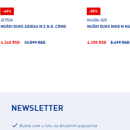
-60%
-50%
JE7536
IH4286-025
MUŠKI DUKS ADIDAS M Z.N.E. CRW0
MUŠKI DUKS NIKE M N
4.240 RSD
10.599 RSD
4.250 RSD
8.499 RSD
NEWSLETTER
Budite uvek u toku sa aktuelnim popustima