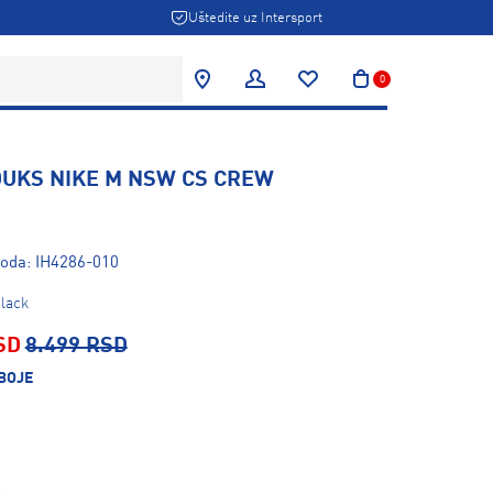
Uštedite uz Intersport
0
DUKS NIKE M NSW CS CREW
voda: IH4286-010
black
SD
8.499 RSD
BOJE