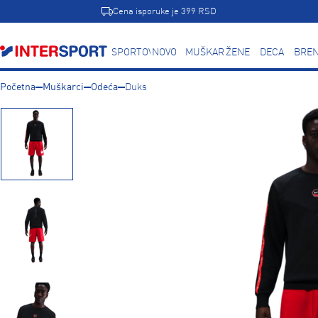
Cena isporuke je 399 RSD
SPORTOVI
NOVO
MUŠKARCI
ŽENE
DECA
BREN
Početna
Muškarci
Odeća
Duks