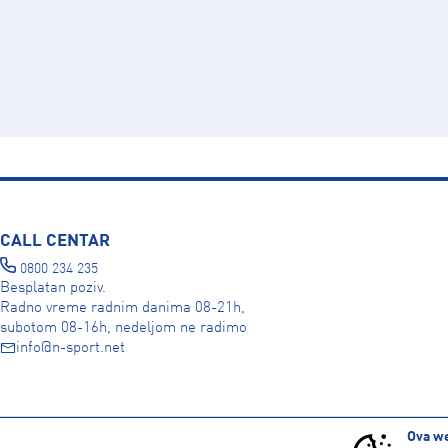
CALL CENTAR
0800 234 235
Besplatan poziv.
Radno vreme radnim danima 08-21h,
subotom 08-16h, nedeljom ne radimo
info@n-sport.net
DRUŠTVENE MREŽE
Ova we