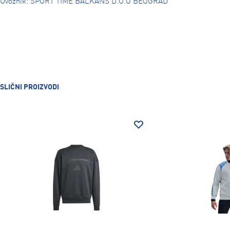
Uvoznik: SPORT TIME BALKANS D.O.O BEOGRAD
SLIČNI PROIZVODI