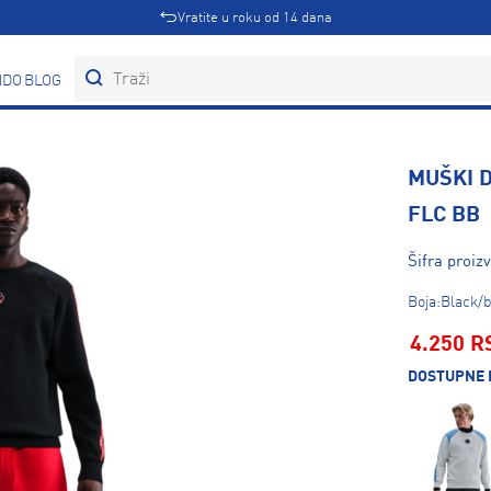
Vratite u roku od 14 dana
DOVI
BLOG
MUŠKI 
FLC BB
Šifra proiz
Boja:Black/
4.250 R
DOSTUPNE 