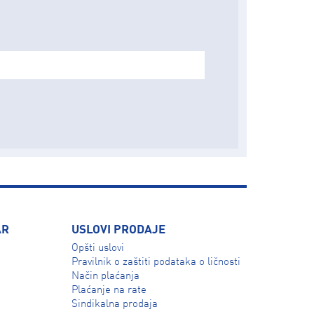
AR
USLOVI PRODAJE
Opšti uslovi
Pravilnik o zaštiti podataka o ličnosti
Način plaćanja
Plaćanje na rate
Sindikalna prodaja