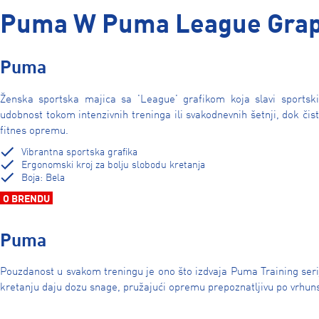
Puma W Puma League Grap
Puma
Ženska sportska majica sa 'League' grafikom koja slavi sportsk
udobnost tokom intenzivnih treninga ili svakodnevnih šetnji, dok čis
fitnes opremu.
Vibrantna sportska grafika
Ergonomski kroj za bolju slobodu kretanja
Boja: Bela
O BRENDU
Puma
Pouzdanost u svakom treningu je ono što izdvaja Puma Training serij
kretanju daju dozu snage, pružajući opremu prepoznatljivu po vrhuns