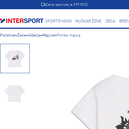
Cena isporuke je 399 RSD
SPORTOVI
NOVO
MUŠKARCI
ŽENE
DECA
BREN
Početna
Žene
Odeća
Majice
Fitnes majica