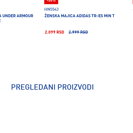
-30%
HN5543
CA UNDER ARMOUR
ŽENSKA MAJICA ADIDAS TR-ES MIN T
E
2.099 RSD
2.999 RSD
PREGLEDANI PROIZVODI