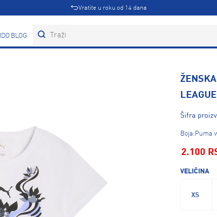
Vratite u roku od 14 dana
DOVI
BLOG
ŽENSKA
LEAGUE
Šifra proiz
Boja:Puma w
2.100 R
VELIČINA
XS