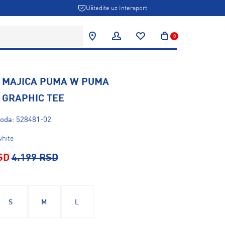
Uštedite uz Intersport
0
 MAJICA PUMA W PUMA
 GRAPHIC TEE
voda: 528481-02
hite
SD
4.199 RSD
S
M
L