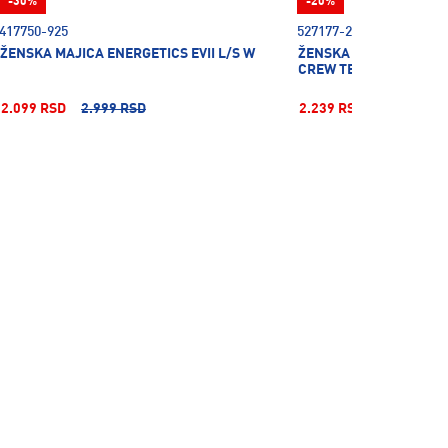
-30%
-20%
417750-925
527177-25
ŽENSKA MAJICA ENERGETICS EVII L/S W
ŽENSKA MAJICA PUMA 
CREW TEE
2.099 RSD
2.999 RSD
2.239 RSD
2.799 RSD