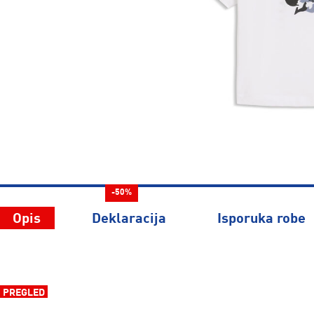
-50%
Opis
Deklaracija
Isporuka robe
PREGLED