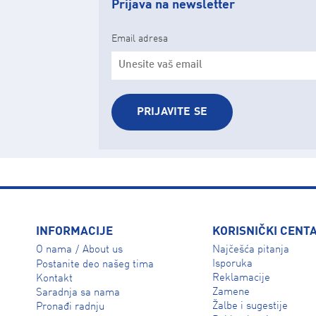
Prijava na newsletter
Email adresa
PRIJAVITE SE
INFORMACIJE
KORISNIČKI CENT
O nama
About us
Najčešća pitanja
/
Isporuka
Postanite deo našeg tima
Reklamacije
Kontakt
Zamene
Saradnja sa nama
Žalbe i sugestije
Pronađi radnju