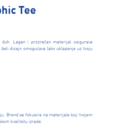
hic Tee
i duh. Lagan i prozračan materijal osigurava
t beli dizajn omogućava lako uklapanje uz tvoju
u. Brend se fokusira na materijale koji tvojem
kom kvalitetu izrade.