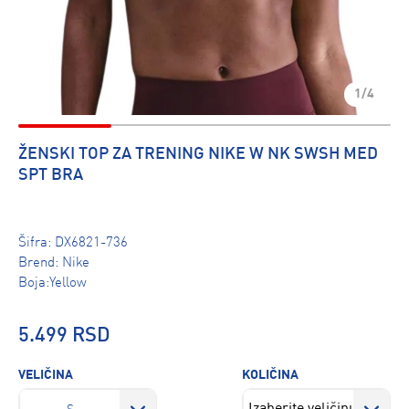
1/4
ŽENSKI TOP ZA TRENING NIKE W NK SWSH MED
SPT BRA
Šifra:
DX6821-736
Brend:
Nike
Boja:Yellow
5.499 RSD
VELIČINA
KOLIČINA