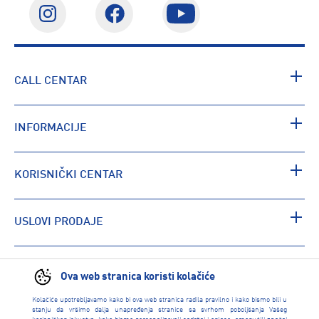
CALL CENTAR
INFORMACIJE
KORISNIČKI CENTAR
USLOVI PRODAJE
PRONAĐI RADNJU
Ova web stranica koristi kolačiće
Kolačiće upotrebljavamo kako bi ova web stranica radila pravilno i kako bismo bili u
stanju da vršimo dalja unapređenja stranice sa svrhom poboljšanja Vašeg