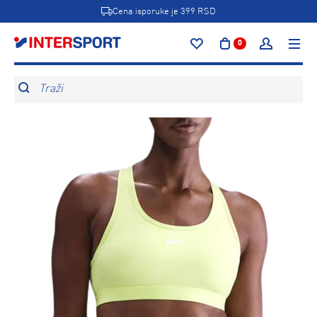
Cena isporuke je 399 RSD
0
Traži