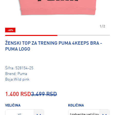
1/2
-60%
ŽENSKI TOP ZA TRENING PUMA 4KEEPS BRA -
PUMA LOGO
Šifra:
528154-25
Brend:
Puma
Boja:Wild pink
1.400 RSD
3.499 RSD
VELIČINA
KOLIČINA