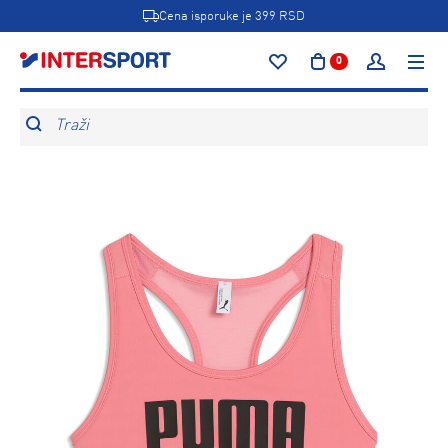
Cena isporuke je 399 RSD
0
Traži