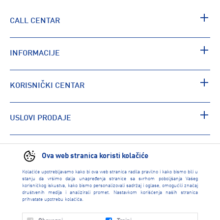
CALL CENTAR
INFORMACIJE
KORISNIČKI CENTAR
USLOVI PRODAJE
PRONAĐI RADNJU
Ova web stranica koristi kolačiće
Kolačiće upotrebljavamo kako bi ova web stranica radila pravilno i kako bismo bili u
stanju da vršimo dalja unapređenja stranice sa svrhom poboljšanja Vašeg
korisničkog iskustva, kako bismo personalizovali sadržaj i oglase, omogućili značaj
društvenih medija i analizirali promet. Nastavkom korišćenja naših stranica
prihvatate upotrebu kolačića.