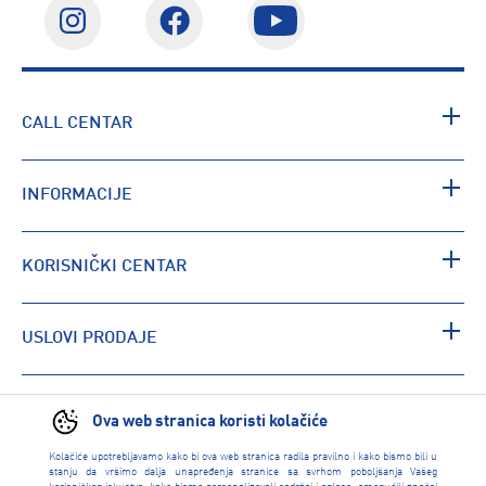
CALL CENTAR
INFORMACIJE
KORISNIČKI CENTAR
USLOVI PRODAJE
PRONAĐI RADNJU
Ova web stranica koristi kolačiće
Kolačiće upotrebljavamo kako bi ova web stranica radila pravilno i kako bismo bili u
stanju da vršimo dalja unapređenja stranice sa svrhom poboljšanja Vašeg