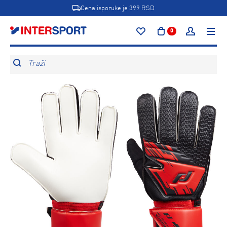
Cena isporuke je 399 RSD
0
Traži