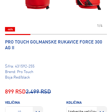
1/4
-64%
PRO TOUCH GOLMANSKE RUKAVICE FORCE 300
AG II
Šifra:
431592-255
Brend:
Pro Touch
Boja:Red/black
899 RSD
2.499 RSD
VELIČINA
KOLIČINA