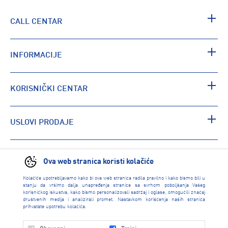
CALL CENTAR
INFORMACIJE
KORISNIČKI CENTAR
USLOVI PRODAJE
PRONAĐI RADNJU
Ova web stranica koristi kolačiće
Kolačiće upotrebljavamo kako bi ova web stranica radila pravilno i kako bismo bili u
stanju da vršimo dalja unapređenja stranice sa svrhom poboljšanja Vašeg
korisničkog iskustva, kako bismo personalizovali sadržaj i oglase, omogućili značaj
društvenih medija i analizirali promet. Nastavkom korišćenja naših stranica
prihvatate upotrebu kolačića.