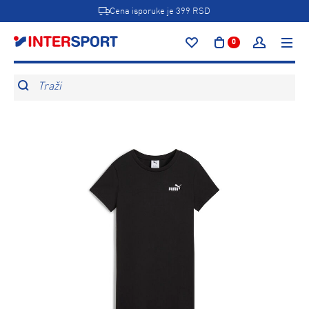
Cena isporuke je 399 RSD
0
Traži