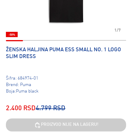
1/7
-50%
ŽENSKA HALJINA PUMA ESS SMALL NO. 1 LOGO
SLIM DRESS
Šifra:
684974-01
Brend:
Puma
Boja:Puma black
2.400 RSD
4.799 RSD
PROIZVOD NIJE NA LAGERU!