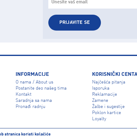
PRIJAVITE SE
INFORMACIJE
KORISNIČKI CENT
O nama
About us
Najčešća pitanja
/
Isporuka
Postanite deo našeg tima
Reklamacije
Kontakt
Zamene
Saradnja sa nama
Žalbe i sugestije
Pronađi radnju
Poklon kartice
Loyalty
b stranica koristi kolačiće