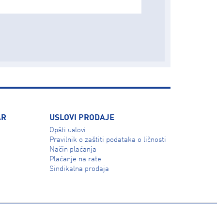
AR
USLOVI PRODAJE
Opšti uslovi
Pravilnik o zaštiti podataka o ličnosti
Način plaćanja
Plaćanje na rate
Sindikalna prodaja