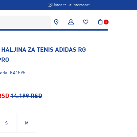
Uštedite uz Intersport
0
HALJINA ZA TENIS ADIDAS RG
PRO
voda: KA1595
RSD
14.199 RSD
S
M