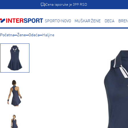
Cena isporuke je 399 RSD
SPORTOVI
NOVO
MUŠKARCI
ŽENE
DECA
BREN
Početna
Žene
Odeća
Haljine