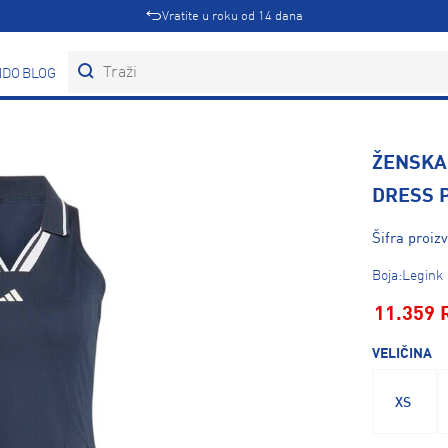
Vratite u roku od 14 dana
DOVI
BLOG
ŽENSKA 
DRESS 
Šifra proiz
Boja:Legink
11.359 
VELIČINA
XS