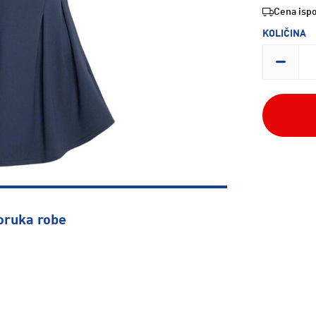
Cena ispo
KOLIČINA
oruka robe