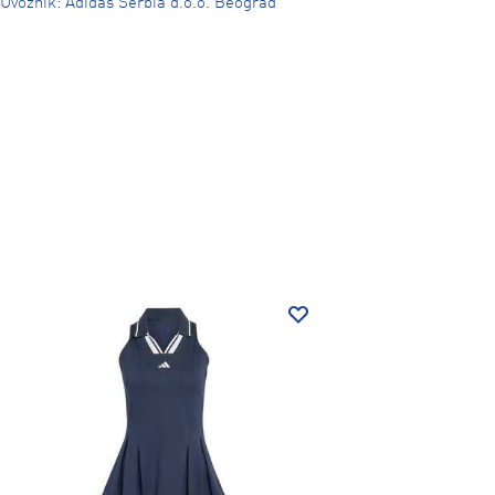
Uvoznik: Adidas Serbia d.o.o. Beograd