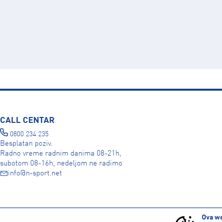
CALL CENTAR
0800 234 235
Besplatan poziv.
Radno vreme radnim danima 08-21h,
subotom 08-16h, nedeljom ne radimo
info@n-sport.net
DRUŠTVENE MREŽE
Ova we