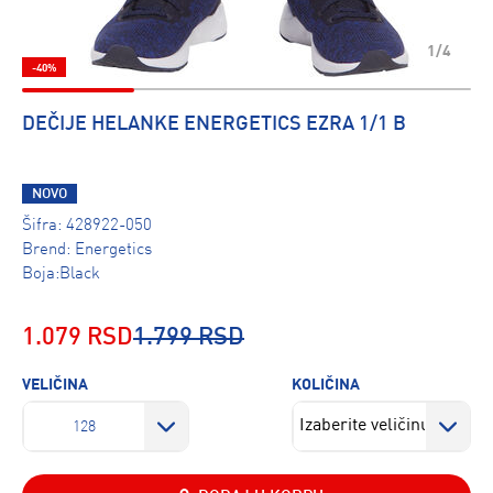
1/4
-40%
DEČIJE HELANKE ENERGETICS EZRA 1/1 B
NOVO
Šifra:
428922-050
Brend:
Energetics
Boja:Black
1.079 RSD
1.799 RSD
VELIČINA
KOLIČINA
128