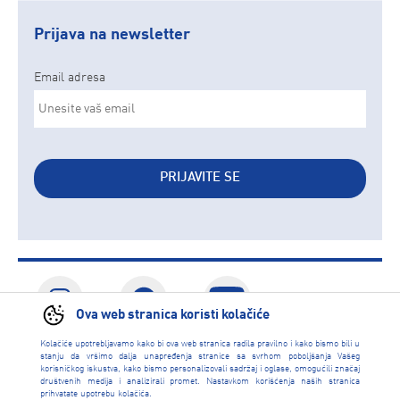
Prijava na newsletter
Email adresa
PRIJAVITE SE
Ova web stranica koristi kolačiće
Kolačiće upotrebljavamo kako bi ova web stranica radila pravilno i kako bismo bili u
stanju da vršimo dalja unapređenja stranice sa svrhom poboljšanja Vašeg
korisničkog iskustva, kako bismo personalizovali sadržaj i oglase, omogućili značaj
CALL CENTAR
društvenih medija i analizirali promet. Nastavkom korišćenja naših stranica
prihvatate upotrebu kolačića.