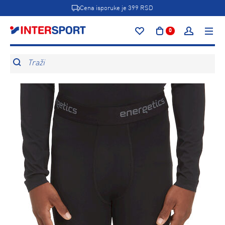
Cena isporuke je 399 RSD
0
Traži