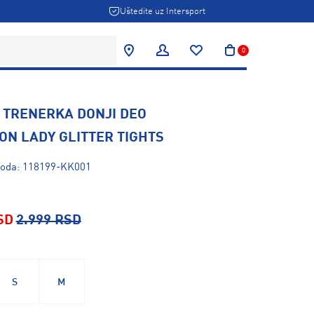
Uštedite uz Intersport
0
 TRENERKA DONJI DEO
ON LADY GLITTER TIGHTS
zvoda: 118199-KK001
SD
2.999 RSD
S
M