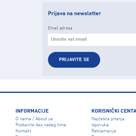
Prijava na newsletter
Email adresa
PRIJAVITE SE
INFORMACIJE
KORISNIČKI CENT
O nama
About us
Najčešća pitanja
/
Isporuka
Postanite deo našeg tima
Reklamacije
Kontakt