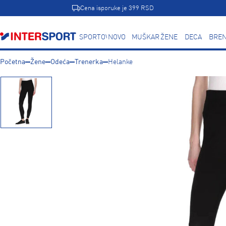
Cena isporuke je 399 RSD
SPORTOVI
NOVO
MUŠKARCI
ŽENE
DECA
BREN
Početna
Žene
Odeća
Trenerka
Helanke