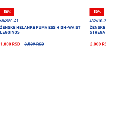
-50%
-50%
684980-41
432610-298
ŽENSKE HELANKE PUMA ESS HIGH-WAIST
ŽENSKE HELANKE ZA T
LEGGINGS
STREGA 1/1 W0
1.800 RSD
3.599 RSD
2.000 RSD
3.999 RSD