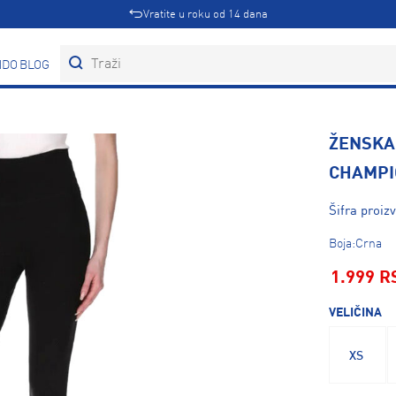
Vratite u roku od 14 dana
DOVI
BLOG
ŽENSKA
CHAMPI
Šifra proi
Boja:Crna
1.999 R
VELIČINA
XS