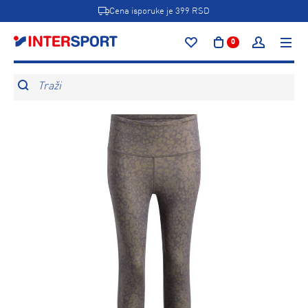
Cena isporuke je 399 RSD
0
Traži