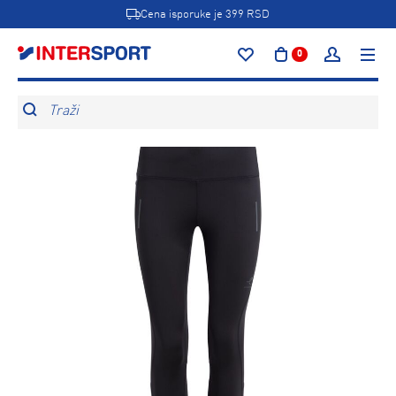
Cena isporuke je 399 RSD
0
Traži