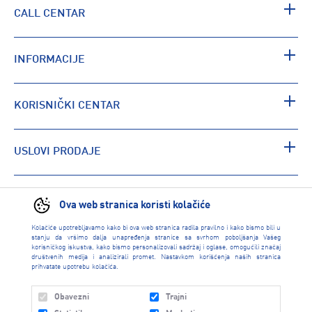
CALL CENTAR
INFORMACIJE
KORISNIČKI CENTAR
USLOVI PRODAJE
PRONAĐI RADNJU
Ova web stranica koristi kolačiće
Kolačiće upotrebljavamo kako bi ova web stranica radila pravilno i kako bismo bili u
stanju da vršimo dalja unapređenja stranice sa svrhom poboljšanja Vašeg
korisničkog iskustva, kako bismo personalizovali sadržaj i oglase, omogućili značaj
društvenih medija i analizirali promet. Nastavkom korišćenja naših stranica
prihvatate upotrebu kolačića.
Obavezni
Trajni