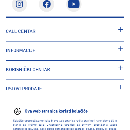
CALL CENTAR
INFORMACIJE
KORISNIČKI CENTAR
USLOVI PRODAJE
PRONAĐI RADNJU
Ova web stranica koristi kolačiće
Kolačiće upotrebljavamo kako bi ova web stranica radila pravilno i kako bismo bili u
stanju da vršimo dalja unapređenja stranice sa svrhom poboljšanja Vašeg
korisničkog iskustva, kako bismo personalizovali sadržaj i oglase, omogućili značaj