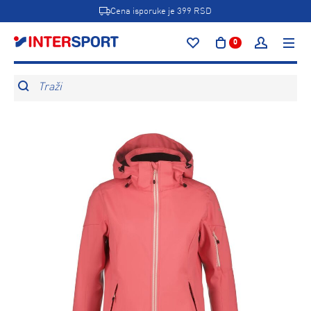
Cena isporuke je 399 RSD
0
Traži