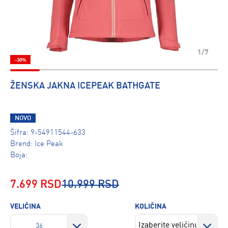
1/7
-30%
ŽENSKA JAKNA ICEPEAK BATHGATE
NOVO
Šifra:
9-54911544-633
Brend:
Ice Peak
Boja:
7.699 RSD
10.999 RSD
VELIČINA
KOLIČINA
36