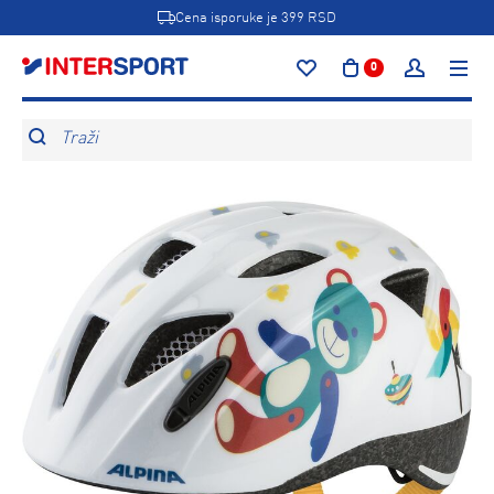
Cena isporuke je 399 RSD
0
Traži