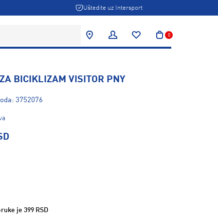
Uštedite uz Intersport
0
ZA BICIKLIZAM VISITOR PNY
voda: 3752076
va
SD
ruke je 399 RSD