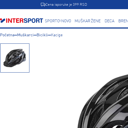
Cena isporuke je 399 RSD
SPORTOVI
NOVO
MUŠKARCI
ŽENE
DECA
BREN
Početna
Muškarci
Bicikli
Kacige