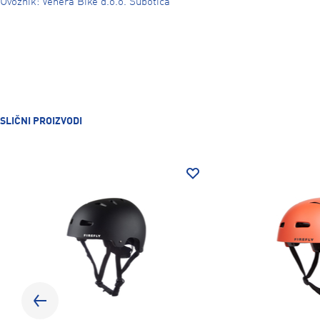
Uvoznik: Venera Bike d.o.o. Subotica
SLIČNI PROIZVODI