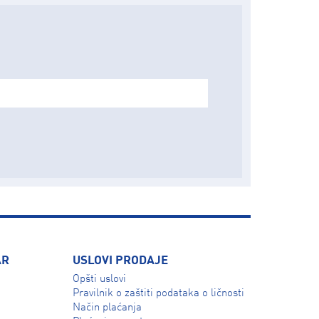
AR
USLOVI PRODAJE
Opšti uslovi
Pravilnik o zaštiti podataka o ličnosti
Način plaćanja