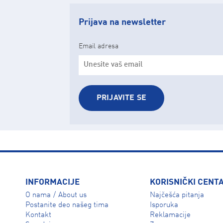
Prijava na newsletter
Email adresa
PRIJAVITE SE
INFORMACIJE
KORISNIČKI CENT
O nama
About us
Najčešća pitanja
/
Isporuka
Postanite deo našeg tima
Reklamacije
Kontakt