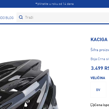
Vratite u roku od 14 dana
DOVI
BLOG
KACIGA 
Šifra proiz
Boja:Crna si
3.499 R
VELIČINA
BV
Cena ispo