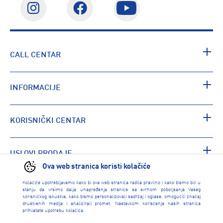
CALL CENTAR
INFORMACIJE
KORISNIČKI CENTAR
USLOVI PRODAJE
Ova web stranica koristi kolačiće
Kolačiće upotrebljavamo kako bi ova web stranica radila pravilno i kako bismo bili u
PRONAĐI RADNJU
stanju da vršimo dalja unapređenja stranice sa svrhom poboljšanja Vašeg
korisničkog iskustva, kako bismo personalizovali sadržaj i oglase, omogućili značaj
društvenih medija i analizirali promet. Nastavkom korišćenja naših stranica
prihvatate upotrebu kolačića.