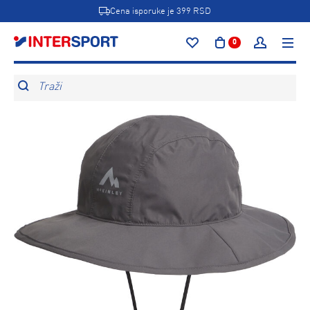
Cena isporuke je 399 RSD
0
Traži