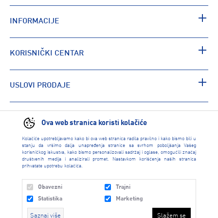
INFORMACIJE
KORISNIČKI CENTAR
USLOVI PRODAJE
PRONAĐI RADNJU
Ova web stranica koristi kolačiće
Kolačiće upotrebljavamo kako bi ova web stranica radila pravilno i kako bismo bili u
stanju da vršimo dalja unapređenja stranice sa svrhom poboljšanja Vašeg
korisničkog iskustva, kako bismo personalizovali sadržaj i oglase, omogućili značaj
društvenih medija i analizirali promet. Nastavkom korišćenja naših stranica
prihvatate upotrebu kolačića.
Obavezni
Trajni
Statistika
Marketing
Saznaj više
Slažem se