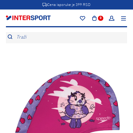
Cena isporuke je 399 RSD
0
Traži