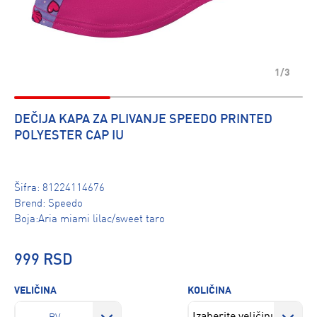
1/3
DEČIJA KAPA ZA PLIVANJE SPEEDO PRINTED
POLYESTER CAP IU
Šifra:
81224114676
Brend:
Speedo
Boja:Aria miami lilac/sweet taro
999 RSD
VELIČINA
KOLIČINA