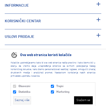
INFORMACIJE
KORISNIČKI CENTAR
USLOVI PRODAJE
PRONAĐI RADNJU
Ova web stranica koristi kolačiće
Kolačiće upotrebljavamo kako bi ova web stranica radila pravilno i kako bismo bili u
stanju da vršimo dalja unapređenja stranice sa svrhom poboljšanja Vašeg
korisničkog iskustva, kako bismo personalizovali sadržaj i oglase, omogućili značaj
društvenih medija i analizirali promet. Nastavkom korišćenja naših stranica
prihvatate upotrebu kolačića.
Obavezni
Trajni
Statistika
Marketing
Saznaj više
Slažem se
INTERSPORT 2026 created by
Enetel Solutions