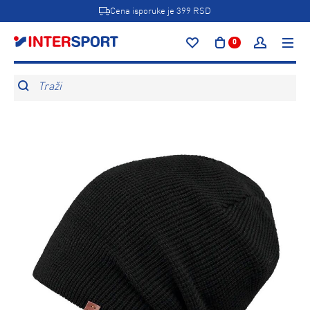
Cena isporuke je 399 RSD
0
Traži