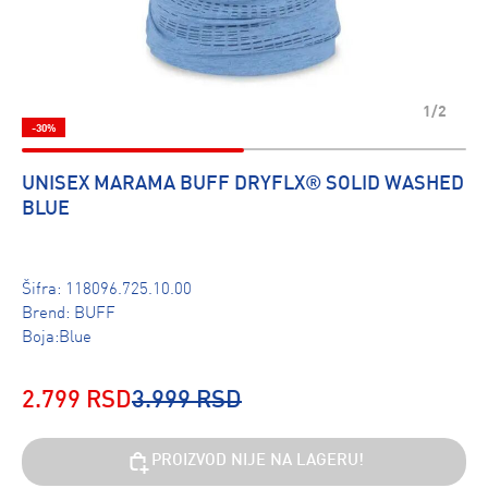
1/2
-30%
UNISEX MARAMA BUFF DRYFLX® SOLID WASHED
BLUE
Šifra:
118096.725.10.00
Brend:
BUFF
Boja:Blue
2.799 RSD
3.999 RSD
PROIZVOD NIJE NA LAGERU!