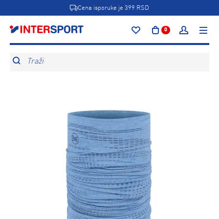
Cena isporuke je 399 RSD
0
Traži