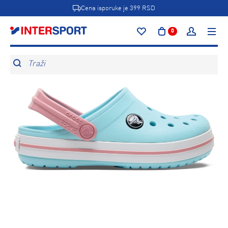
Cena isporuke je 399 RSD
0
Traži