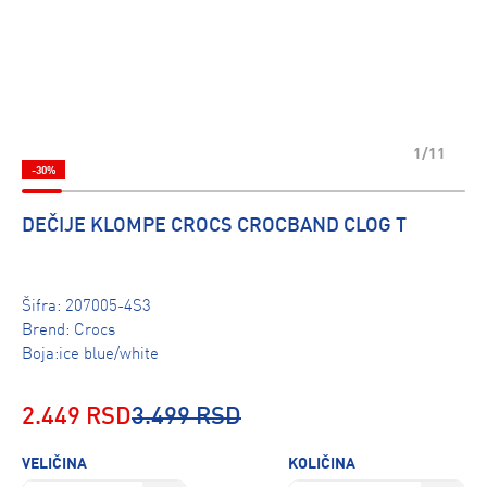
1/11
-30%
DEČIJE KLOMPE CROCS CROCBAND CLOG T
Šifra:
207005-4S3
Brend:
Crocs
Boja:ice blue/white
2.449 RSD
3.499 RSD
VELIČINA
KOLIČINA